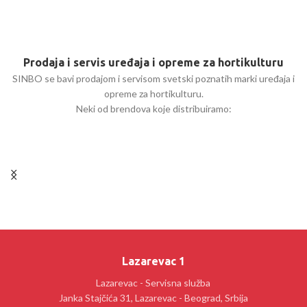
Prodaja i servis uređaja i opreme za hortikulturu
SINBO se bavi prodajom i servisom svetski poznatih marki uređaja i
opreme za hortikulturu.
Neki od brendova koje distribuiramo:
Lazarevac 1
Lazarevac - Servisna služba
Janka Stajčića 31, Lazarevac - Beograd, Srbija