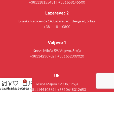
+381118155431 | +381658145500
Lazarevac 2
Branka Radičevića 14, Lazarevac - Beograd, Srbija
+381118110800
Valjevo 1
Kneza Miloša 59, Valjevo, Srbija
+38114230902 | +381652309020
Ub
0
Josipa Majera 12, Ub, Srbija
odavnica
Filteri
Lista želja
Korpa
Moj nalog
+381114410569 | +3810648012653
Kancelarija : Stanislav Sremčević Crni 28, Lazarevac, Srbija
tel: 063/80 80 850; 065/8144241 sinbo@veze.net