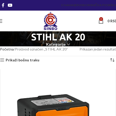
O NAMA
SERVIS
KORISNIČKA PODRŠKA
0
0
RS
STIHL AK 20
Kategorije
Početna
Proizvod označen „STIHL AK 20“
Prikazan jedan rezultat
Prikaži bočnu traku