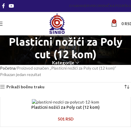
O NAMA
SERVIS
KORISNIČKA PODRŠKA
0
0
RS
Plasticni nožići za Poly
cut (12 kom)
Kategorije
Početna
Proizvod označen „Plasticni nožići za Poly cut (12 kom)“
Prikazan jedan rezultat
Prikaži bočnu traku
Plasticni nožići za Poly cut (12 kom)
501
RSD