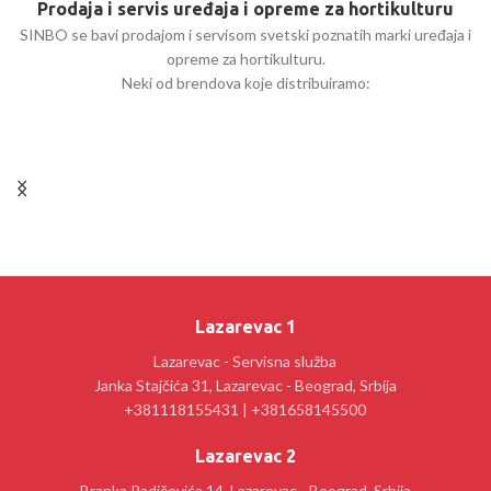
Prodaja i servis uređaja i opreme za hortikulturu
SINBO se bavi prodajom i servisom svetski poznatih marki uređaja i
opreme za hortikulturu.
Neki od brendova koje distribuiramo:
Lazarevac 1
Lazarevac - Servisna služba
Janka Stajčića 31, Lazarevac - Beograd, Srbija
+381118155431 | +381658145500
Lazarevac 2
Branka Radičevića 14, Lazarevac - Beograd, Srbija