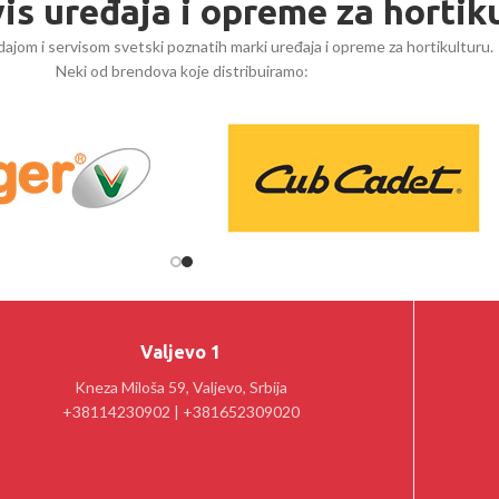
vis uređaja i opreme za hortik
ajom i servisom svetski poznatih marki uređaja i opreme za hortikulturu.
Neki od brendova koje distribuiramo:
Valjevo 1
Kneza Miloša 59, Valjevo, Srbija
+38114230902 | +381652309020