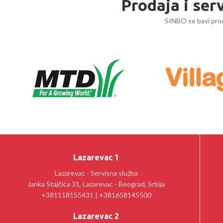
Prodaja i ser
SINBO se bavi prod
Lazarevac 1
Lazarevac - Servisna služba
Janka Stajčića 31, Lazarevac - Beograd, Srbija
+381118155431 | +381658145500
Lazarevac 2