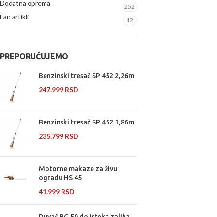
Dodatna oprema
252
Fan artikli
12
PREPORUČUJEMO
Benzinski tresač SP 452 2,26m
247.999
RSD
Benzinski tresač SP 452 1,86m
235.799
RSD
Motorne makaze za živu
ogradu HS 45
41.999
RSD
Duvač BG 50 do isteka zaliha