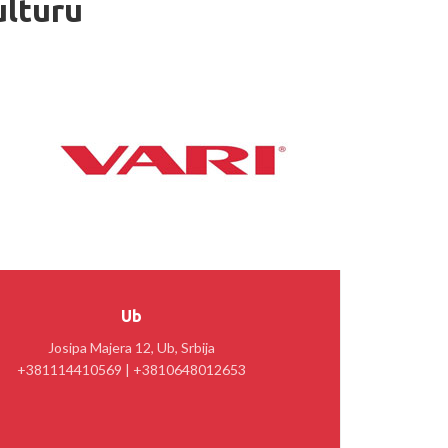
ulturu
Ub
Josipa Majera 12, Ub, Srbija
+381114410569 | +3810648012653