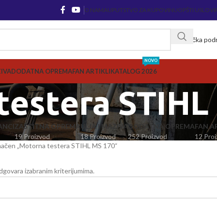
O NAMA
UPUTSTVO ZA KUPOVINU
OPŠTI USLOVI
Korisnička pod
NOVO
ZIVA
DODATNA OPREMA
FAN ARTIKLI
KATALOG 2026
testera STIHL
ANCI
ZAŠTITNA OPREMA
ULJA I MAZIVA
DODATNA OPREMA
FAN AR
19 Proizvod
18 Proizvod
252 Proizvod
12 Proi
načen „Motorna testera STIHL MS 170“
dgovara izabranim kriterijumima.