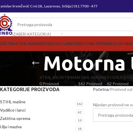
tanislav Sremčević Crni 28., Lazarevac, Srbija | 011 7700 - 477
IZABERI KATEGORIJU
OČETNA
STIHL MAŠINE
VODILICE I LANCI
ZAŠTITNA OPREMA
ULJA I MA
Motorna 
STIHL ASORTIMAN
STIHL MAŠINE
VODILICE I L
0 Proizvod
162 Proizvod
62 Proizvod
KATEGORIJE PROIZVODA
Početna
Proizvod oz
STIHL mašine
162
Nijedan proizvod ne o
Vodilice i lanci
62
Zaštitna oprema
19
Ulja i maziva
18