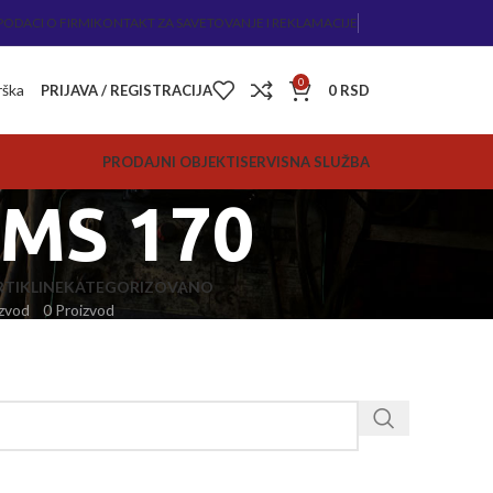
PODACI O FIRMI
KONTAKT ZA SAVETOVANJE I REKLAMACIJE
0
rška
PRIJAVA / REGISTRACIJA
0
RSD
PRODAJNI OBJEKTI
SERVISNA SLUŽBA
 MS 170
TIKLI
NEKATEGORIZOVANO
zvod
0 Proizvod