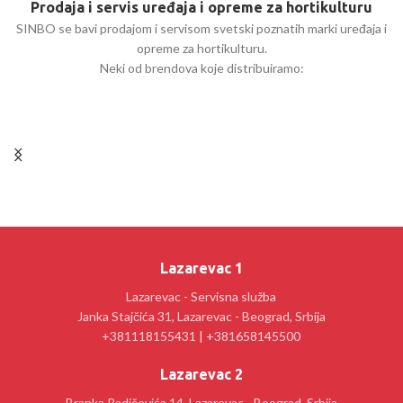
Prodaja i servis uređaja i opreme za hortikulturu
SINBO se bavi prodajom i servisom svetski poznatih marki uređaja i
opreme za hortikulturu.
Neki od brendova koje distribuiramo:
Lazarevac 1
Lazarevac - Servisna služba
Janka Stajčića 31, Lazarevac - Beograd, Srbija
+381118155431 | +381658145500
Lazarevac 2
Branka Radičevića 14, Lazarevac - Beograd, Srbija