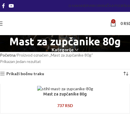
O NAMA
SERVIS
KORISNIČKA PODRŠKA
0
0
RS
Mast za zupčanike 80g
Kategorije
Početna
Proizvod označen „Mast za zupčanike 80g“
Prikazan jedan rezultat
Prikaži bočnu traku
Mast za zupčanike 80g
737
RSD