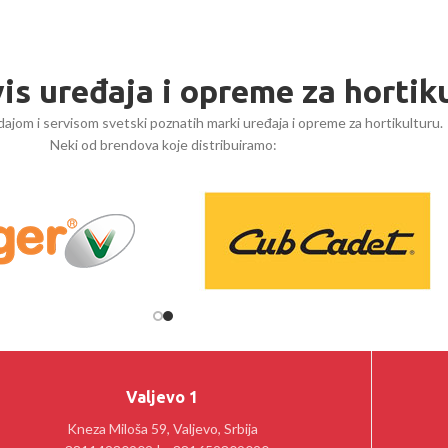
vis uređaja i opreme za hortik
ajom i servisom svetski poznatih marki uređaja i opreme za hortikulturu.
Neki od brendova koje distribuiramo:
Valjevo 1
Kneza Miloša 59, Valjevo, Srbija