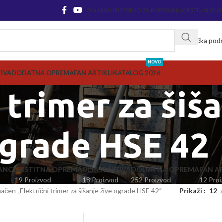
O NAMA
UPUTSTVO ZA KUPOVINU
OPŠTI USLOVI
Korisnička pod
NOVO
ZIVA
DODATNA OPREMA
FAN ARTIKLI
KATALOG 2026
 trimer za šiša
grade HSE 42
ANCI
ZAŠTITNA OPREMA
ULJA I MAZIVA
DODATNA OPREMA
FAN AR
19 Proizvod
18 Proizvod
252 Proizvod
12 Proi
ačen „Električni trimer za šišanje žive ograde HSE 42“
Prikaži
12