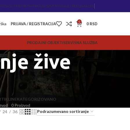
PODACI O FIRMI
KONTAKT ZA SAVETOVANJE I REKLAMACIJE
0
rška
PRIJAVA / REGISTRACIJA
0
RSD
PRODAJNI OBJEKTI
SERVISNA SLUŽBA
nje žive
TIKLI
NEKATEGORIZOVANO
zvod
0 Proizvod
24
36