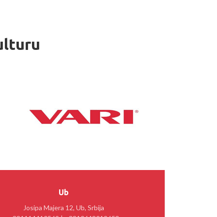
ulturu
Ub
Josipa Majera 12, Ub, Srbija