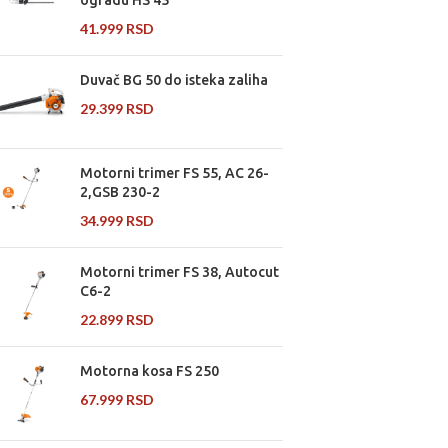
ogradu HS 45
41.999
RSD
Duvač BG 50 do isteka zaliha
29.399
RSD
Motorni trimer FS 55, AC 26-
2,GSB 230-2
34.999
RSD
Motorni trimer FS 38, Autocut
C6-2
22.899
RSD
Motorna kosa FS 250
67.999
RSD