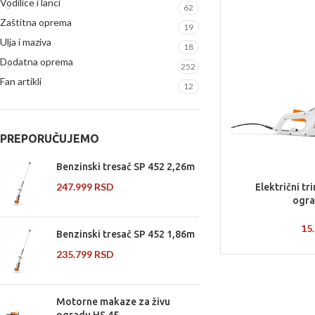
Vodilice i lanci
62
Zaštitna oprema
19
Ulja i maziva
18
Dodatna oprema
252
Fan artikli
12
PREPORUČUJEMO
Benzinski tresač SP 452 2,26m
247.999
RSD
Električni tr
ogra
15
Benzinski tresač SP 452 1,86m
235.799
RSD
Motorne makaze za živu