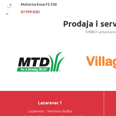
Motorna kosa FS 350
87.999
RSD
Prodaja i ser
SINBO se bavi prod
Lazarevac 1
Lazarevac - Servisna služba