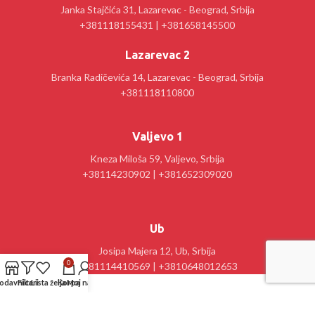
Janka Stajčića 31, Lazarevac - Beograd, Srbija
+381118155431 | +381658145500
Lazarevac 2
Branka Radičevića 14, Lazarevac - Beograd, Srbija
+381118110800
Valjevo 1
Kneza Miloša 59, Valjevo, Srbija
+38114230902 | +381652309020
Ub
Josipa Majera 12, Ub, Srbija
0
+381114410569 | +3810648012653
odavnica
Filteri
Lista želja
Korpa
Moj nalog