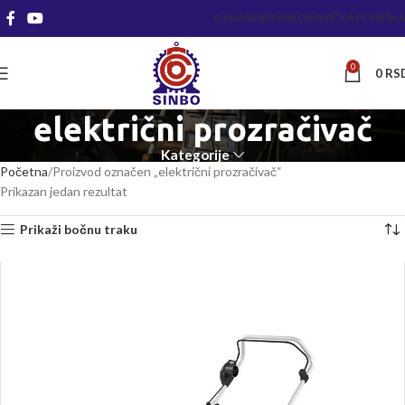
O NAMA
SERVIS
KORISNIČKA PODRŠKA
0
0
RS
električni prozračivač
Kategorije
Početna
Proizvod označen „električni prozračivač“
Prikazan jedan rezultat
Prikaži bočnu traku