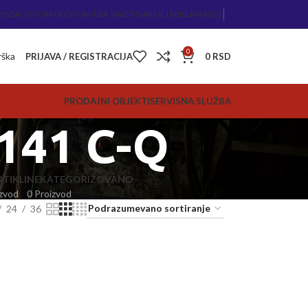
PODACI O FIRMI
KONTAKT ZA SAVETOVANJE I REKLAMACIJE
0
rška
PRIJAVA / REGISTRACIJA
0
RSD
PRODAJNI OBJEKTI
SERVISNA SLUŽBA
 141 C-Q
TIKLI
NEKATEGORIZOVANO
zvod
0 Proizvod
24
36