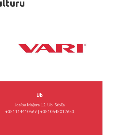
ulturu
Ub
Josipa Majera 12, Ub, Srbija
+381114410569 | +3810648012653