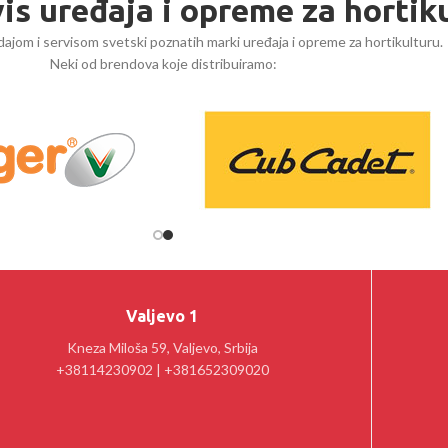
vis uređaja i opreme za hortik
ajom i servisom svetski poznatih marki uređaja i opreme za hortikulturu.
Neki od brendova koje distribuiramo:
Valjevo 1
Kneza Miloša 59, Valjevo, Srbija
+38114230902 | +381652309020