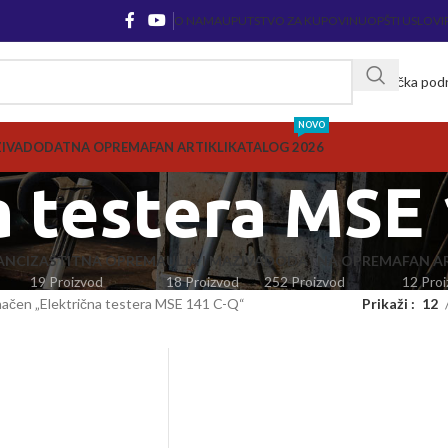
O NAMA
UPUTSTVO ZA KUPOVINU
OPŠTI USLOVI
Korisnička pod
NOVO
ZIVA
DODATNA OPREMA
FAN ARTIKLI
KATALOG 2026
a testera MSE
ANCI
ZAŠTITNA OPREMA
ULJA I MAZIVA
DODATNA OPREMA
FAN AR
19 Proizvod
18 Proizvod
252 Proizvod
12 Proi
načen „Električna testera MSE 141 C-Q“
Prikaži
12