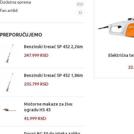
Dodatna oprema
252
Fan artikli
12
PREPORUČUJEMO
Benzinski tresač SP 452 2,26m
247.999
RSD
Električna t
22
Benzinski tresač SP 452 1,86m
235.799
RSD
Motorne makaze za živu
ogradu HS 45
41.999
RSD
Duvač BG 50 do isteka zaliha