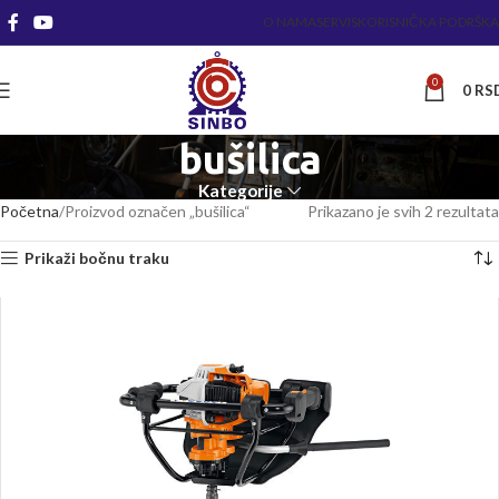
O NAMA
SERVIS
KORISNIČKA PODRŠKA
0
0
RS
bušilica
Kategorije
Početna
Proizvod označen „bušilica“
Prikazano je svih 2 rezultata
Prikaži bočnu traku