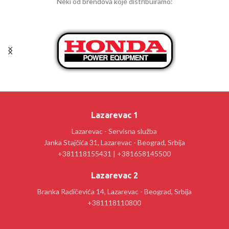
Neki od brendova koje distribuiramo:
Lazarevac 1
Lazarevac - Servisna služba
Janka Stajčića 31, Lazarevac - Beograd, Srbija
+381118155431 | +381658145500
Lazarevac 2
Branka Radičevića 14, Lazarevac - Beograd, Srbija
+381118110800