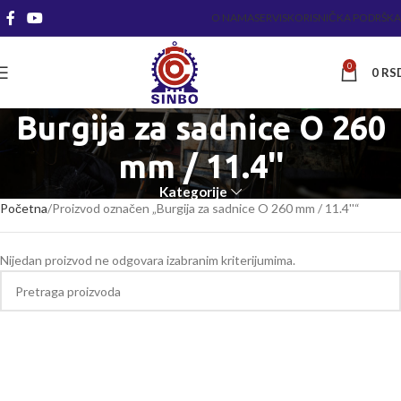
O NAMA
SERVIS
KORISNIČKA PODRŠKA
0
0
RS
Burgija za sadnice O 260
mm / 11.4''
Kategorije
Početna
Proizvod označen „Burgija za sadnice O 260 mm / 11.4''“
Nijedan proizvod ne odgovara izabranim kriterijumima.