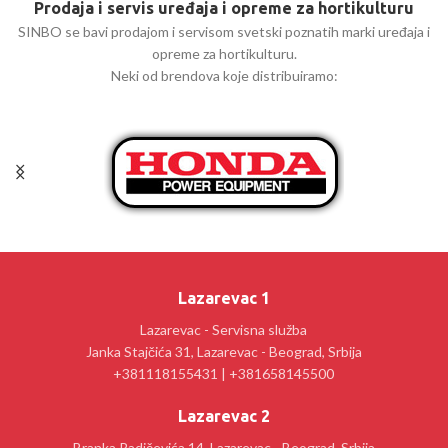
Prodaja i servis uređaja i opreme za hortikulturu
SINBO se bavi prodajom i servisom svetski poznatih marki uređaja i
opreme za hortikulturu.
Neki od brendova koje distribuiramo:
Lazarevac 1
Lazarevac - Servisna služba
Janka Stajčića 31, Lazarevac - Beograd, Srbija
+381118155431 | +381658145500
Lazarevac 2
Branka Radičevića 14, Lazarevac - Beograd, Srbija