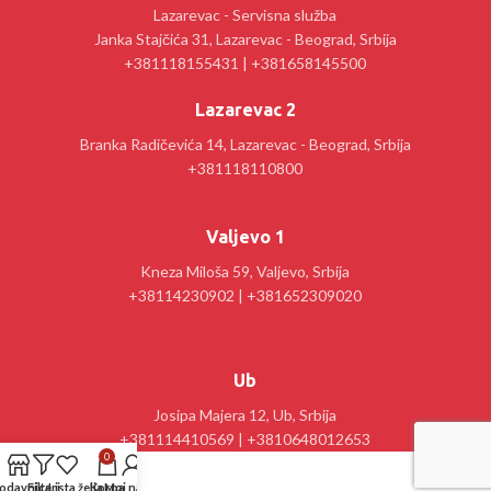
Lazarevac - Servisna služba
Janka Stajčića 31, Lazarevac - Beograd, Srbija
+381118155431 | +381658145500
Lazarevac 2
Branka Radičevića 14, Lazarevac - Beograd, Srbija
+381118110800
Valjevo 1
Kneza Miloša 59, Valjevo, Srbija
+38114230902 | +381652309020
Ub
Josipa Majera 12, Ub, Srbija
+381114410569 | +3810648012653
0
odavnica
Filteri
Lista želja
Korpa
Moj nalog