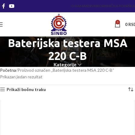
O NAMA
SERVIS
KORISNIČKA PODRŠKA
0
0
RS
Baterijska testera MSA
220 C-B
Kategorije
Početna
Proizvod označen „Baterijska testera MSA 220 C-B“
Prikazan jedan rezultat
Prikaži bočnu traku