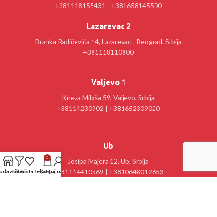
+381118155431 | +381658145500
Lazarevac 2
Branka Radičevića 14, Lazarevac - Beograd, Srbija
+381118110800
Valjevo 1
Kneza Miloša 59, Valjevo, Srbija
+38114230902 | +381652309020
Ub
0
Josipa Majera 12, Ub, Srbija
+381114410569 | +3810648012653
odavnica
Filteri
Lista želja
Korpa
Moj nalog
Kancelarija : Stanislav Sremčević Crni 28, Lazarevac, Srbija