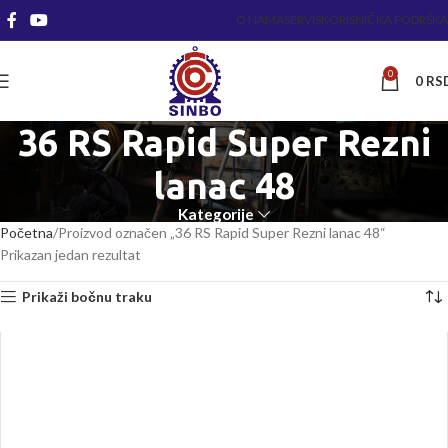
O NAMA
SERVIS
KORISNIČKA PODRŠKA
0
0
RS
36 RS Rapid Super Rezni
lanac 48
Kategorije
Početna
Proizvod označen „36 RS Rapid Super Rezni lanac 48“
Prikazan jedan rezultat
Prikaži bočnu traku